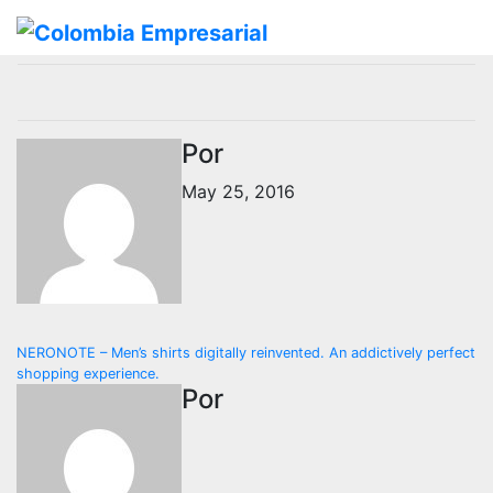
Ir
al
contenido
Por
May 25, 2016
Navegación
NERONOTE – Men’s shirts digitally reinvented. An addictively perfect
shopping experience.
de
Por
entradas