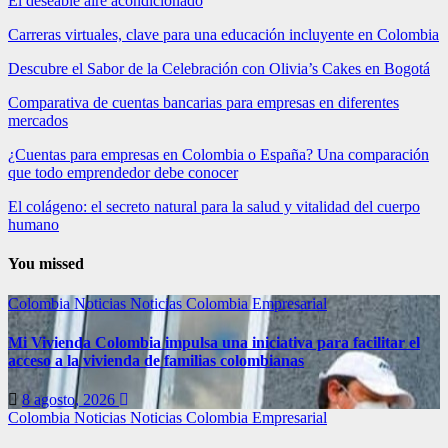
El deseable aire acondicionado
Carreras virtuales, clave para una educación incluyente en Colombia
Descubre el Sabor de la Celebración con Olivia’s Cakes en Bogotá
Comparativa de cuentas bancarias para empresas en diferentes
mercados
¿Cuentas para empresas en Colombia o España? Una comparación
que todo emprendedor debe conocer
El colágeno: el secreto natural para la salud y vitalidad del cuerpo
humano
You missed
Colombia
Noticias
Noticias Colombia Empresarial
Mi Vivienda Colombia impulsa una iniciativa para facilitar el
acceso a la vivienda de familias colombianas
8 agosto, 2026
Colombia
Noticias
Noticias Colombia Empresarial