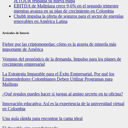
JETOUR respalda su nueva etapa
EBITDA de Mallplaza crece 9,6% en el segundo trimestre
mientras avanza en su plan de crecimiento en Colombia
Chubb impulsa la oferta de seguros para el sector de energías
renovables en América Latina
Artículos de Interés
Fiebre por las criptomonedas: cómo es la granja de minería más
importante de América
Ventajas del pronóstico de la demanda. Impulso para los planes de
crecimiento empresarial
La Estrategia Imparable para el Éxito Empresarial. Por qué los
Emprendedores Colombianos Deben Utilizar Programas para
Mailings
¿Qué regalos puedes hacer si juegas al amigo secreto en tu oficina?
Innovación educativa: Así es la experiencia de la universidad virtual
en Colombia
Una guía rápida para encontrar la cama ideal