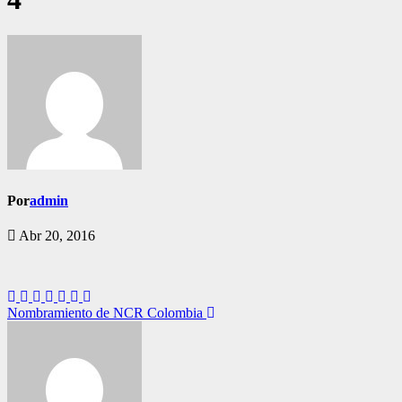
Por
admin
Abr 20, 2016
Navegación
Nombramiento de NCR Colombia
de
entradas