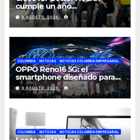
cumple un año
transformando la salud en
9 AGOSTO, 2026
Cali y lo celebra con una
jornada de voluntariado y
entrega de cancha deportiva
COLOMBIA
NOTICIAS
NOTICIAS COLOMBIA EMPRESARIAL
OPPO Reno16 5G: el
smartphone diseñado para
creadores de contenido
9 AGOSTO, 2026
COLOMBIA
NOTICIAS
NOTICIAS COLOMBIA EMPRESARIAL