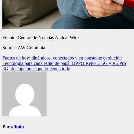
Fuente: Central de Noticias AndeanWire
Source: AW Colombia
Navegación
Padres de hoy: dinámicos, conectados y en constante evolución
Tecnología para cada estilo de papá: OPPO Reno13 5G y A5 Pro
de
5G, dos opciones que lo tienen todo
entradas
Por
admin