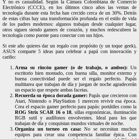
Y no es casualidad. Según la Cámara Colombiana de Comercio
Electrónico (CCCE), en los últimos cinco años las ventas de
tecnología durante esta fecha han crecido cerca de un 30%. Detrás
de estas cifras hay una transformación profunda en el estilo de vida
de los padres modernos: algunos trabajan desde cualquier lugar,
otros siguen siendo gamers de corazón, y muchos redescubren la
tecnología como puente para conectar con sus hijos.
Si este año quieres dar un regalo con propósito (y un toque geek),
ASUS comparte 5 ideas para celebrar a papá con innovación y
cariño:
Arma su rincón gamer (o de trabajo, o ambos):
Un
escritorio bien montado, con buena silla, monitor externo y
buena conectividad puede ser el regalo perfecto. Papás
multitarea que trabajan de día y juegan de noche agradecerán
un espacio que respete ambas facetas.
Recuerda su época dorada gamer:
Papás que crecieron con
Atari, Nintendo o PlayStation 1 merecen revivir esa época.
Crea el espacio gamer perfecto para papás: portátiles como la
ROG Strix SCAR 16 o 18
, sillas ergonómicas, iluminación
RGB sutil y audífonos envolventes. Ideal para los que
trabajan de día y conquistan mundos virtuales de noche.
Organiza un torneo en casa:
No se necesitan muchos
equipos para crear una competencia familiar épica. Con