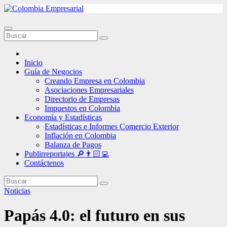
Ir
al
contenido
Inicio
Guía de Negocios
Creando Empresa en Colombia
Asociaciones Empresariales
Directorio de Empresas
Impuestos en Colombia
Economía y Estadísticas
Estadísticas e Informes Comercio Exterior
Inflación en Colombia
Balanza de Pagos
Publirreportajes 🔎👨🏻‍💻
Contáctenos
Noticias
Papás 4.0: el futuro en sus