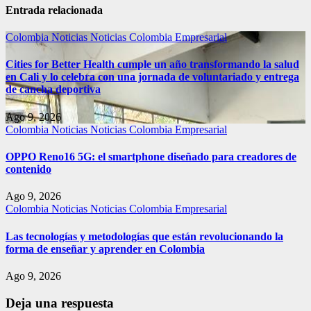
Entrada relacionada
Colombia
Noticias
Noticias Colombia Empresarial
Cities for Better Health cumple un año transformando la salud
en Cali y lo celebra con una jornada de voluntariado y entrega
de cancha deportiva
Ago 9, 2026
Colombia
Noticias
Noticias Colombia Empresarial
OPPO Reno16 5G: el smartphone diseñado para creadores de
contenido
Ago 9, 2026
Colombia
Noticias
Noticias Colombia Empresarial
Las tecnologías y metodologías que están revolucionando la
forma de enseñar y aprender en Colombia
Ago 9, 2026
Deja una respuesta