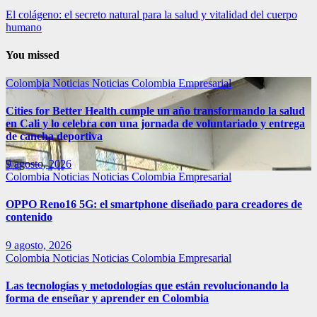
El colágeno: el secreto natural para la salud y vitalidad del cuerpo
humano
You missed
Colombia
Noticias
Noticias Colombia Empresarial
Cities for Better Health cumple un año transformando la salud
en Cali y lo celebra con una jornada de voluntariado y entrega
de cancha deportiva
9 agosto, 2026
Colombia
Noticias
Noticias Colombia Empresarial
OPPO Reno16 5G: el smartphone diseñado para creadores de
contenido
9 agosto, 2026
Colombia
Noticias
Noticias Colombia Empresarial
Las tecnologías y metodologías que están revolucionando la
forma de enseñar y aprender en Colombia