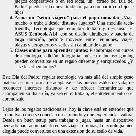
juegos cooperativos o en red local, un “torneo del Día del
Padre” puede ser la nueva tradición para compartir con hijos e
hijas.
Arma un “setup viajero” para el papá nómada:
¿Viaja
mucho o trabaja desde distintos lugares? Una mochila tech-
friendly, Tecnología que equilibra trabajo y descanso. El
ASUS Zenbook A14
, con su diseño ultraligero y batería de
larga duración, permite moverse entre reuniones, viajes,
playas y aeropuertos y series sin cambiar de equipo.
Clases online para aprender juntos:
Plataformas con cursos
de tecnología, edición, fotografía, música o incluso gaming
pueden convertirse en un regalo diferente y enriquecedor. ¿Y
si se inscriben juntos?
Este Día del Padre, regalar tecnología va más allá del simple gesto
material: es una forma de adaptarse a los nuevos estilos de vida, de
reconocer intereses distintos y de ofrecer herramientas que
acompañen su día a día, ya sea en el trabajo, el entretenimiento o el
aprendizaje.
Lejos de los regalos tradicionales, hoy la clave está en entender qué
lo motiva, cómo se conecta con el mundo y qué experiencias valora.
Desde un buen setup para trabajar o jugar, hasta un dispositivo
pensado para acompañarlo en sus viajes o rutinas, la tecnología bien
elegida puede convertirse en una extensión de su estilo de vida.