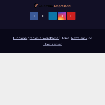
Funciona gracias a WordPress
|
Tema:
News Jack
de
Themeansar