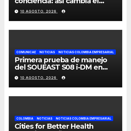
conciencia: así cambia el
consumo de la cosmética en
10 AGOSTO, 2026
Colombia
COMUNICAE
NOTICIAS
NOTICIAS COLOMBIA EMPRESARIAL
Primera prueba de manejo
del SOUEAST S08 i-DM en
México recibe grandes
10 AGOSTO, 2026
elogios por su confort
superior
COLOMBIA
NOTICIAS
NOTICIAS COLOMBIA EMPRESARIAL
Cities for Better Health