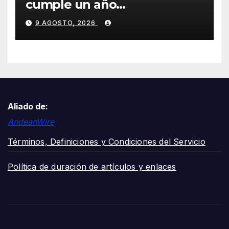
cumple un año
transformando la salud en
9 AGOSTO, 2026
Cali y lo celebra con una
jornada de voluntariado y
entrega de cancha deportiva
Aliado de:
AndeanWire
Términos, Definiciones y Condiciones del Servicio
Política de duración de artículos y enlaces