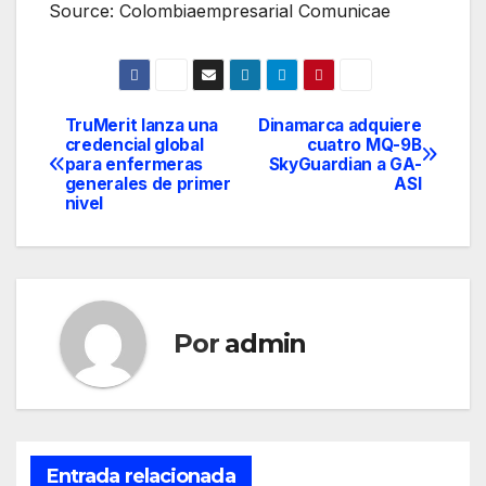
Source: Colombiaempresarial Comunicae
TruMerit lanza una
Dinamarca adquiere
Navegación
credencial global
cuatro MQ-9B
para enfermeras
SkyGuardian a GA-
de
generales de primer
ASI
nivel
entradas
Por
admin
Entrada relacionada