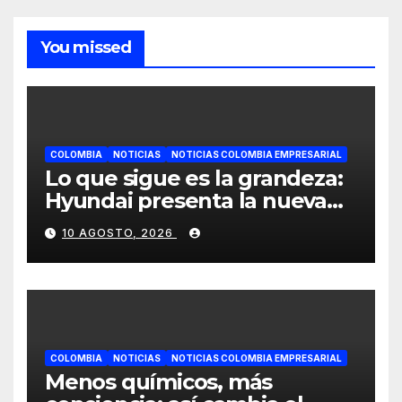
You missed
COLOMBIA
NOTICIAS
NOTICIAS COLOMBIA EMPRESARIAL
Lo que sigue es la grandeza:
Hyundai presenta la nueva
Palisade Híbrida junto al
10 AGOSTO, 2026
álbum Big Band 2 de Andrés
Cepeda
COLOMBIA
NOTICIAS
NOTICIAS COLOMBIA EMPRESARIAL
Menos químicos, más