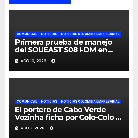
COMUNICAE
NOTICIAS
NOTICIAS COLOMBIA EMPRESARIAL
Primera prueba de manejo
del SOUEAST S08 i-DM en
México recibe grandes
AGO 10, 2026
elogios por su confort
superior
COMUNICAE
NOTICIAS
NOTICIAS COLOMBIA EMPRESARIAL
El portero de Cabo Verde
Vozinha ficha por Colo-Colo y
JETOUR respalda su nueva
AGO 7, 2026
etapa