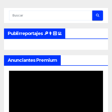
Publirreportajes 🔎👨🏻‍💻
Anunciantes Premium