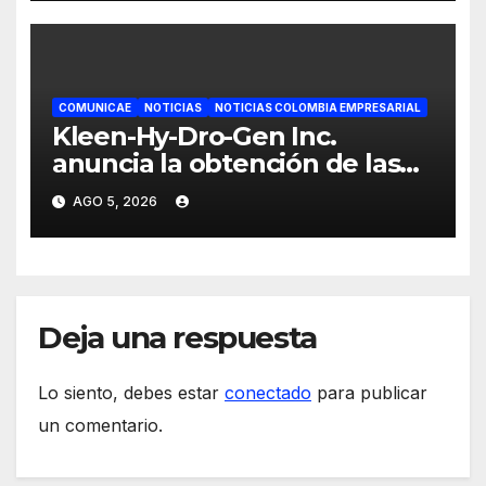
COMUNICAE
NOTICIAS
NOTICIAS COLOMBIA EMPRESARIAL
Kleen-Hy-Dro-Gen Inc.
anuncia la obtención de las
certificaciones ISO 9001:2015 y
AGO 5, 2026
TSSA
Deja una respuesta
Lo siento, debes estar
conectado
para publicar
un comentario.