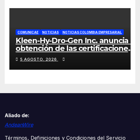
COMUNICAE
NOTICIAS
NOTICIAS COLOMBIA EMPRESARIAL
Kleen-Hy-Dro-Gen Inc. anuncia la
obtención de las certificaciones
ISO 9001:2015 y TSSA
5 AGOSTO, 2026
Aliado de:
AndeanWire
Términos, Definiciones y Condiciones del Servicio