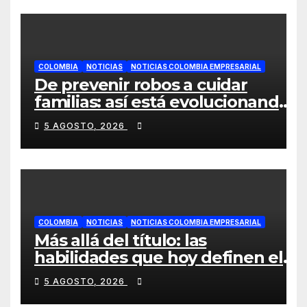
COLOMBIA
NOTICIAS
NOTICIAS COLOMBIA EMPRESARIAL
De prevenir robos a cuidar
familias: así está evolucionando
la videovigilancia en los hogares
5 AGOSTO, 2026
colombianos
COLOMBIA
NOTICIAS
NOTICIAS COLOMBIA EMPRESARIAL
Más allá del título: las
habilidades que hoy definen el
éxito profesional en Colombia
5 AGOSTO, 2026