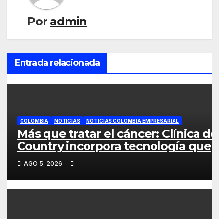
Por
admin
Entrada relacionada
COLOMBIA
NOTICIAS
NOTICIAS COLOMBIA EMPRESARIAL
Más que tratar el cáncer: Clínica de
Country incorpora tecnología que
ayuda a preservar el cabello y la
AGO 5, 2026
confianza durante la quimioterapia