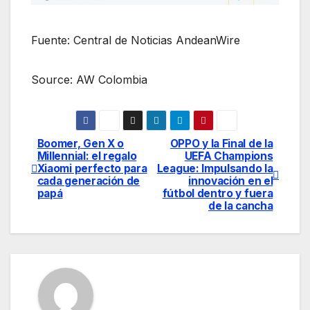
Fuente: Central de Noticias AndeanWire
Source: AW Colombia
Boomer, Gen X o
OPPO y la Final de la
Navegación
Millennial: el regalo
UEFA Champions
Xiaomi perfecto para
League: Impulsando la
de
cada generación de
innovación en el
papá
fútbol dentro y fuera
entradas
de la cancha