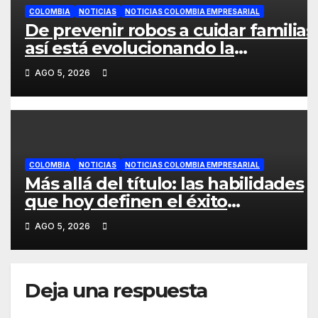
COLOMBIA
NOTICIAS
NOTICIAS COLOMBIA EMPRESARIAL
De prevenir robos a cuidar familias
así está evolucionando la
videovigilancia en los hogares
AGO 5, 2026
colombianos
COLOMBIA
NOTICIAS
NOTICIAS COLOMBIA EMPRESARIAL
Más allá del título: las habilidades
que hoy definen el éxito
profesional en Colombia
AGO 5, 2026
Deja una respuesta