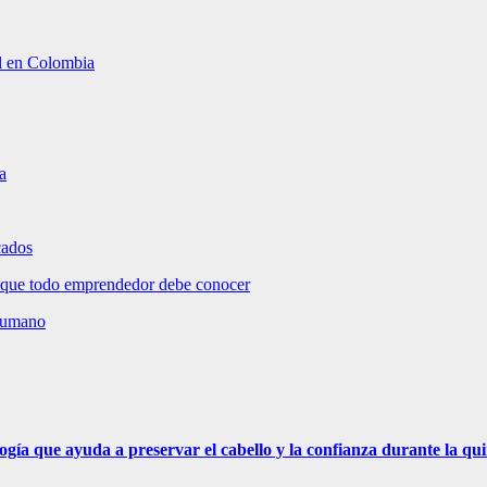
al en Colombia
a
cados
 que todo emprendedor debe conocer
 humano
ogía que ayuda a preservar el cabello y la confianza durante la qu