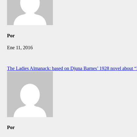
Por
Ene 11, 2016
Navegación
The Ladies Almanack: based on Djuna Barnes’ 1928 novel about “
de
entradas
Por