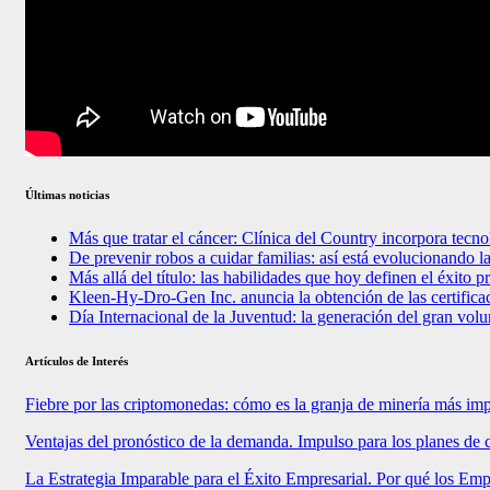
Últimas noticias
Más que tratar el cáncer: Clínica del Country incorpora tecno
De prevenir robos a cuidar familias: así está evolucionando 
Más allá del título: las habilidades que hoy definen el éxito 
Kleen-Hy-Dro-Gen Inc. anuncia la obtención de las certifi
Día Internacional de la Juventud: la generación del gran vol
Artículos de Interés
Fiebre por las criptomonedas: cómo es la granja de minería más im
Ventajas del pronóstico de la demanda. Impulso para los planes de 
La Estrategia Imparable para el Éxito Empresarial. Por qué los E