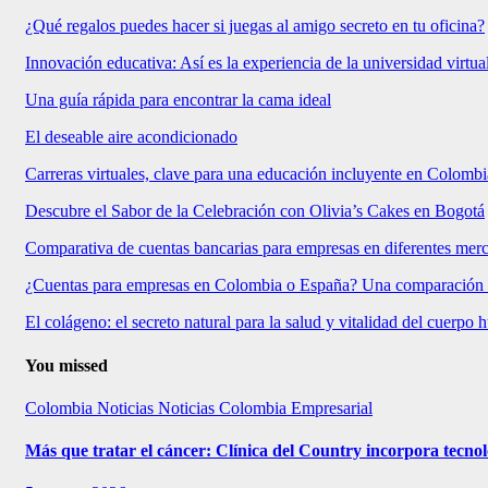
¿Qué regalos puedes hacer si juegas al amigo secreto en tu oficina?
Innovación educativa: Así es la experiencia de la universidad virtu
Una guía rápida para encontrar la cama ideal
El deseable aire acondicionado
Carreras virtuales, clave para una educación incluyente en Colombi
Descubre el Sabor de la Celebración con Olivia’s Cakes en Bogotá
Comparativa de cuentas bancarias para empresas en diferentes mer
¿Cuentas para empresas en Colombia o España? Una comparación
El colágeno: el secreto natural para la salud y vitalidad del cuerpo
You missed
Colombia
Noticias
Noticias Colombia Empresarial
Más que tratar el cáncer: Clínica del Country incorpora tecnol