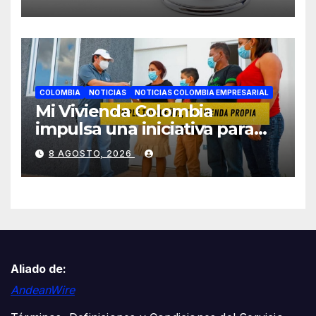
COLOMBIA
NOTICIAS
NOTICIAS COLOMBIA EMPRESARIAL
Mi Vivienda Colombia
impulsa una iniciativa para
facilitar el acceso a la
8 AGOSTO, 2026
vivienda de familias
colombianas
Aliado de:
AndeanWire