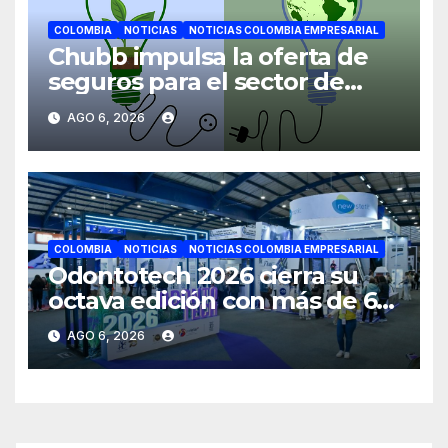
COLOMBIA
NOTICIAS
NOTICIAS COLOMBIA EMPRESARIAL
Chubb impulsa la oferta de
seguros para el sector de
energías renovables en
AGO 6, 2026
América Latina
COLOMBIA
NOTICIAS
NOTICIAS COLOMBIA EMPRESARIAL
Odontotech 2026 cierra su
octava edición con más de 6
mil visitantes
AGO 6, 2026