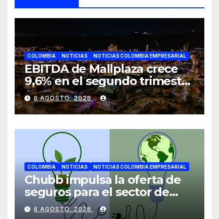
COLOMBIA
NOTICIAS
NOTICIAS COLOMBIA EMPRESARIAL
EBITDA de Mallplaza crece
9,6% en el segundo trimestre
mientras avanza en su plan
6 AGOSTO, 2026
de crecimiento en Colombia
COLOMBIA
NOTICIAS
NOTICIAS COLOMBIA EMPRESARIAL
Chubb impulsa la oferta de
seguros para el sector de
energías renovables en
6 AGOSTO, 2026
América Latina