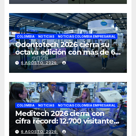
COLOMBIA
NOTICIAS
NOTICIAS COLOMBIA EMPRESARIAL
Odontotech 2026 cierra su
octava edición con más de 6
mil visitantes
6 AGOSTO, 2026
COLOMBIA
NOTICIAS
NOTICIAS COLOMBIA EMPRESARIAL
Meditech 2026 cierra con
cifra récord: 12.700 visitantes,
cerca de 300 expositores y 16
6 AGOSTO, 2026