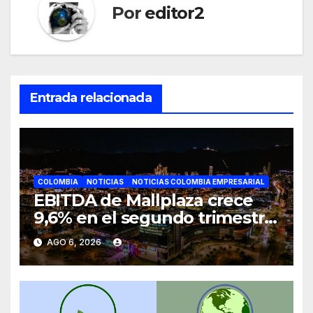
Por
editor2
Entrada relacionada
COLOMBIA
NOTICIAS
NOTICIAS COLOMBIA EMPRESARIAL
EBITDA de Mallplaza crece
9,6% en el segundo trimestre
mientras avanza en su plan
AGO 6, 2026
de crecimiento en Colombia