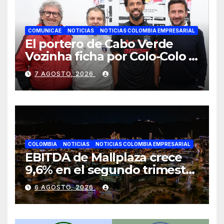
COMUNICAE
NOTICIAS
NOTICIAS COLOMBIA EMPRESARIAL
El portero de Cabo Verde
Vozinha ficha por Colo-Colo y
JETOUR respalda su nueva
7 AGOSTO, 2026
etapa
COLOMBIA
NOTICIAS
NOTICIAS COLOMBIA EMPRESARIAL
EBITDA de Mallplaza crece
9,6% en el segundo trimestre
mientras avanza en su plan
6 AGOSTO, 2026
de crecimiento en Colombia