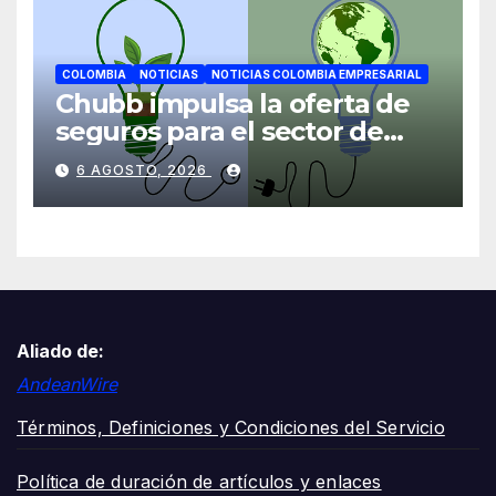
COLOMBIA
NOTICIAS
NOTICIAS COLOMBIA EMPRESARIAL
Chubb impulsa la oferta de
seguros para el sector de
energías renovables en
6 AGOSTO, 2026
América Latina
Aliado de:
AndeanWire
Términos, Definiciones y Condiciones del Servicio
Política de duración de artículos y enlaces