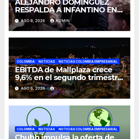
ALEJANDRO DOMÍNGUEZ
RESPALDA A INFANTINO EN
CALI: «ES EL LÍDER DE LA
AGO 8, 2026
ADMIN
TRANSFORMACIÓN DEL
FÚTBOL»
COLOMBIA
NOTICIAS
NOTICIAS COLOMBIA EMPRESARIAL
EBITDA de Mallplaza crece
9,6% en el segundo trimestre
mientras avanza en su plan
AGO 6, 2026
de crecimiento en Colombia
COLOMBIA
NOTICIAS
NOTICIAS COLOMBIA EMPRESARIAL
Chubb impulsa la oferta de