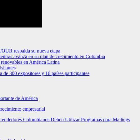
ETOUR respalda su nueva etapa
entras avanza en su plan de crecimiento en Colombia
s renovables en América Latina
sitantes
ca de 300 expositores y 16 países participantes
portante de América
crecimiento empresarial
mprendedores Colombianos Deben Utilizar Programas para Mailings