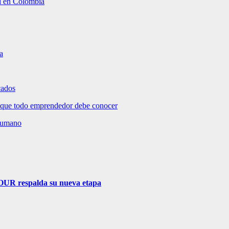
al en Colombia
a
cados
 que todo emprendedor debe conocer
 humano
TOUR respalda su nueva etapa