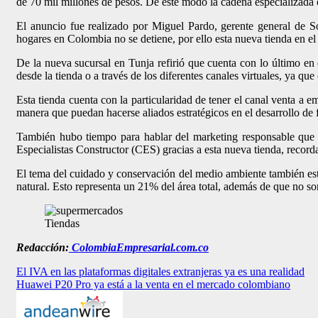
de 70 mil millones de pesos. De este modo la cadena especializada e
El anuncio fue realizado por Miguel Pardo, gerente general de 
hogares en Colombia no se detiene, por ello esta nueva tienda en el
De la nueva sucursal en Tunja refirió que cuenta con lo último en
desde la tienda o a través de los diferentes canales virtuales, ya q
Esta tienda cuenta con la particularidad de tener el canal venta a
manera que puedan hacerse aliados estratégicos en el desarrollo de 
También hubo tiempo para hablar del marketing responsable que e
Especialistas Constructor (CES) gracias a esta nueva tienda, recorda
El tema del cuidado y conservación del medio ambiente también está 
natural. Esto representa un 21% del área total, además de que no 
Tiendas
Redacción:
ColombiaEmpresarial.com.co
Navegación
El IVA en las plataformas digitales extranjeras ya es una realidad
Huawei P20 Pro ya está a la venta en el mercado colombiano
de
entradas