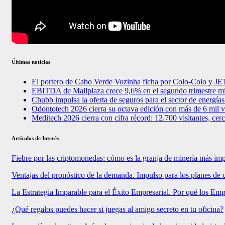
Últimas noticias
El portero de Cabo Verde Vozinha ficha por Colo-Colo y J
EBITDA de Mallplaza crece 9,6% en el segundo trimestre mi
Chubb impulsa la oferta de seguros para el sector de energía
Odontotech 2026 cierra su octava edición con más de 6 mil vi
Meditech 2026 cierra con cifra récord: 12.700 visitantes, cer
Artículos de Interés
Fiebre por las criptomonedas: cómo es la granja de minería más im
Ventajas del pronóstico de la demanda. Impulso para los planes de 
La Estrategia Imparable para el Éxito Empresarial. Por qué los E
¿Qué regalos puedes hacer si juegas al amigo secreto en tu oficina?