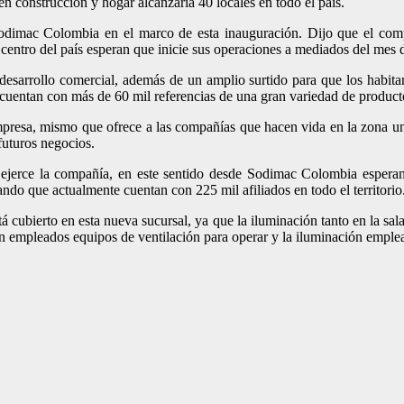
n construcción y hogar alcanzaría 40 locales en todo el país.
Sodimac Colombia en el marco de esta inauguración. Dijo que el com
 centro del país esperan que inicie sus operaciones a mediados del mes 
 desarrollo comercial, además de un amplio surtido para que los habit
ue cuentan con más de 60 mil referencias de una gran variedad de product
 empresa, mismo que ofrece a las compañías que hacen vida en la zona un
futuros negocios.
jerce la compañía, en este sentido desde Sodimac Colombia esperan 
ndo que actualmente cuentan con 225 mil afiliados en todo el territorio
cubierto en esta nueva sucursal, ya que la iluminación tanto en la sala
son empleados equipos de ventilación para operar y la iluminación empl