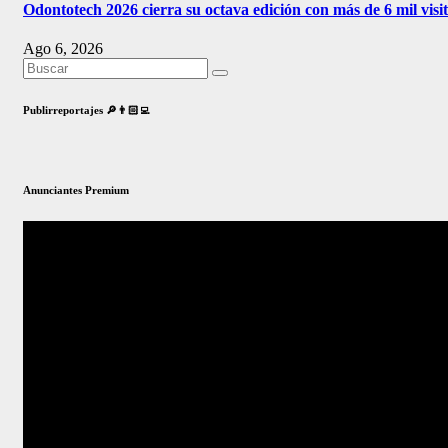
Odontotech 2026 cierra su octava edición con más de 6 mil visi
Ago 6, 2026
Publirreportajes 🔎👨🏻‍💻
Anunciantes Premium